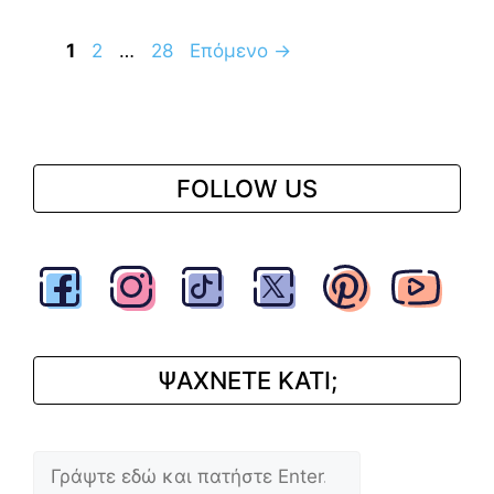
Σελίδα
Σελίδα
Σελίδα
1
2
…
28
Επόμενο
→
FOLLOW US
ΨΑΧΝΕΤΕ ΚΑΤΙ;
Αναζήτηση