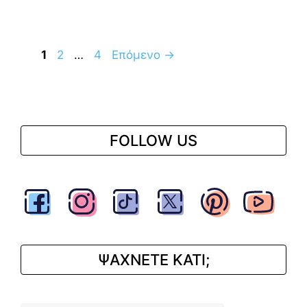
Σελίδα
Σελίδα
Σελίδα
1
2
…
4
Επόμενο
→
FOLLOW US
ΨΑΧΝΕΤΕ ΚΑΤΙ;
Αναζήτηση