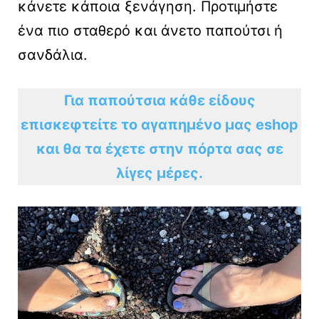
κάνετε κάποια ξενάγηση. Προτιμήστε
ένα πιο σταθερό και άνετο παπούτσι ή
σανδάλια.
Για παπούτσια κάθε είδους
επισκεφτείτε το αγαπημένο μας eshop
και θα τα έχετε στην πόρτα σας σε
λίγες μέρες.