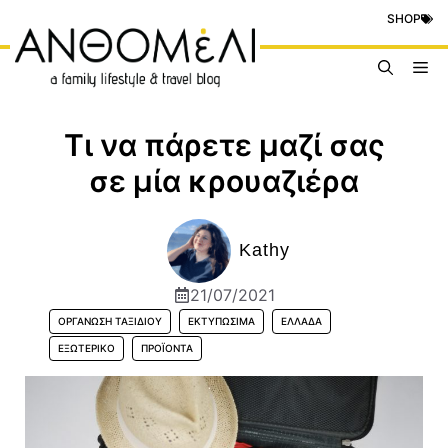
Μετάβαση
SHOP
σε
περιεχόμενο
Me
Τι να πάρετε μαζί σας
σε μία κρουαζιέρα
Kathy
21/07/2021
ΟΡΓΆΝΩΣΗ ΤΑΞΙΔΙΟΎ
ΕΚΤΥΠΏΣΙΜΑ
ΕΛΛΆΔΑ
ΕΞΩΤΕΡΙΚΌ
ΠΡΟΪΟΝΤΑ