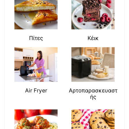
Πίτες
Κέικ
Air Fryer
Αρτοπαρασκευαστ
ής