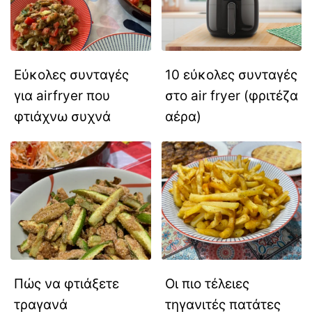
Εύκολες συνταγές
10 εύκολες συνταγές
για airfryer που
στο air fryer (φριτέζα
φτιάχνω συχνά
αέρα)
Πώς να φτιάξετε
Οι πιο τέλειες
τραγανά
τηγανιτές πατάτες