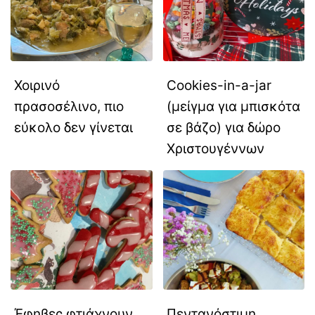
Χοιρινό
Cookies-in-a-jar
πρασοσέλινο, πιο
(μείγμα για μπισκότα
εύκολο δεν γίνεται
σε βάζο) για δώρο
Χριστουγέννων
Έφηβες φτιάχνουν
Πεντανόστιμη