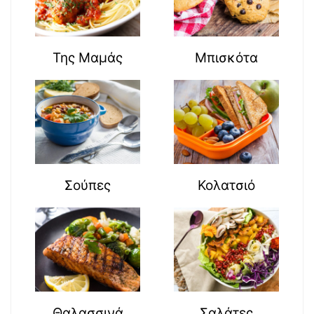
Της Μαμάς
Μπισκότα
Σούπες
Κολατσιό
Θαλασσινά
Σαλάτες