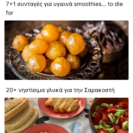
7+1 συνταγές για υγιεινά smoothies… to die
for
20+ νηστίσιμα γλυκά για την Σαρακοστή