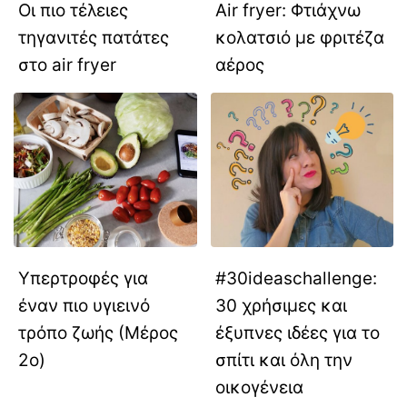
Οι πιο τέλειες
Air fryer: Φτιάχνω
τηγανιτές πατάτες
κολατσιό με φριτέζα
στο air fryer
αέρος
Υπερτροφές για
#30ideaschallenge:
έναν πιο υγιεινό
30 χρήσιμες και
τρόπο ζωής (Μέρος
έξυπνες ιδέες για το
2ο)
σπίτι και όλη την
οικογένεια