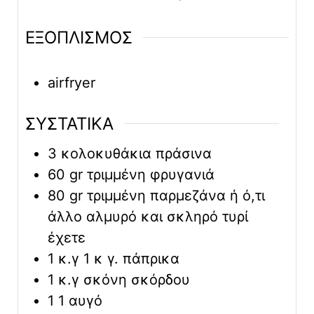
ΕΞΟΠΛΙΣΜΟΣ
airfryer
ΣΥΣΤΑΤΙΚΑ
3
κολοκυθάκια πράσινα
60
gr
τριμμένη φρυγανιά
80
gr
τριμμένη παρμεζάνα ή ό,τι
άλλο αλμυρό και σκληρό τυρί
έχετε
1
κ.γ
1 κ γ. πάπρικα
1
κ.γ
σκόνη σκόρδου
1
1 αυγό