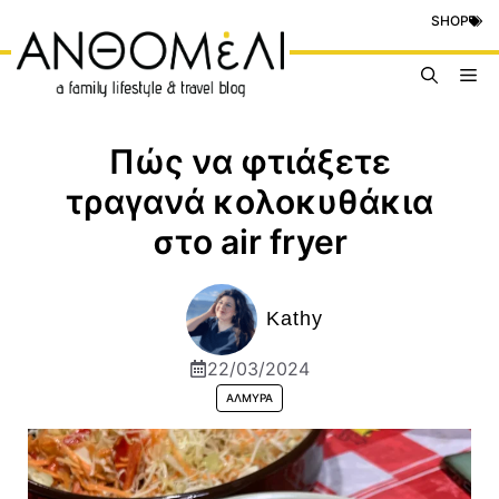
Μετάβαση
SHOP
σε
περιεχόμενο
Me
Πώς να φτιάξετε
τραγανά κολοκυθάκια
στο air fryer
Kathy
22/03/2024
ΑΛΜΥΡΆ