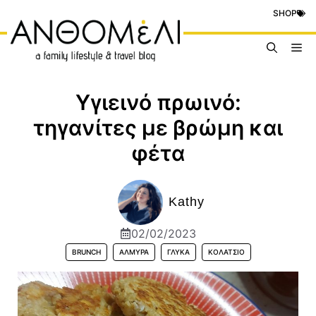
Μετάβαση
SHOP
σε
περιεχόμενο
Me
Υγιεινό πρωινό:
τηγανίτες με βρώμη και
φέτα
Kathy
02/02/2023
BRUNCH
ΑΛΜΥΡΆ
ΓΛΥΚΆ
ΚΟΛΑΤΣΙΌ