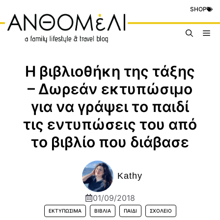
Μετάβαση
SHOP
σε
περιεχόμενο
Me
Η βιβλιοθήκη της τάξης
– Δωρεάν εκτυπώσιμο
για να γράψει το παιδί
τις εντυπώσεις του από
το βιβλίο που διάβασε
Kathy
01/09/2018
ΕΚΤΥΠΏΣΙΜΑ
ΒΙΒΛΊΑ
ΠΑΙΔΊ
ΣΧΟΛΕΊΟ