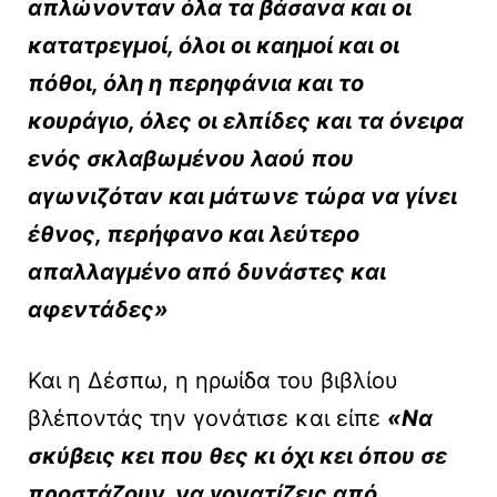
απλώνονταν όλα τα βάσανα και οι
κατατρεγμοί, όλοι οι καημοί και οι
πόθοι, όλη η περηφάνια και το
κουράγιο, όλες οι ελπίδες και τα όνειρα
ενός σκλαβωμένου λαού που
αγωνιζόταν και μάτωνε τώρα να γίνει
έθνος, περήφανο και λεύτερο
απαλλαγμένο από δυνάστες και
αφεντάδες»
Και η Δέσπω, η ηρωίδα του βιβλίου
βλέποντάς την γονάτισε και είπε
«Να
σκύβεις κει που θες κι όχι κει όπου σε
προστάζουν, να γονατίζεις από