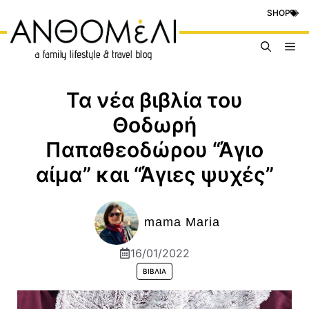
Μετάβαση
SHOP
σε
περιεχόμενο
Me
Τα νέα βιβλία του
Θοδωρή
Παπαθεοδώρου “Άγιο
αίμα” και “Άγιες ψυχές”
mama Maria
16/01/2022
ΒΙΒΛΊΑ