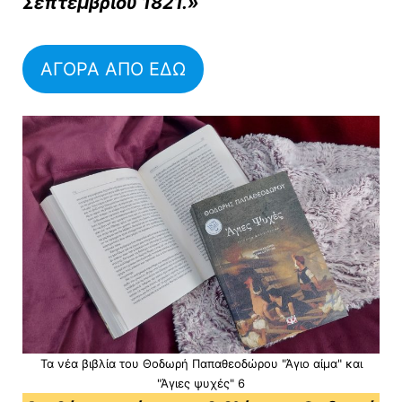
Σεπτεμβρίου 1821.»
ΑΓΟΡΑ ΑΠΟ ΕΔΩ
Τα νέα βιβλία του Θοδωρή Παπαθεοδώρου "Άγιο αίμα" και
"Άγιες ψυχές" 6