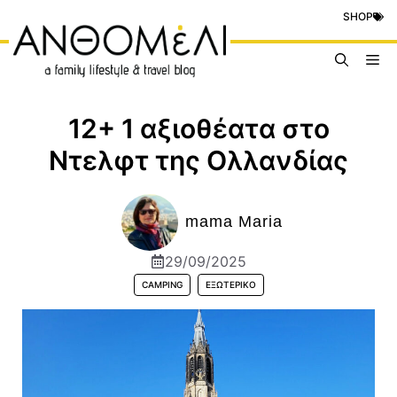
Μετάβαση
SHOP
σε
περιεχόμενο
Me
12+ 1 αξιοθέατα στο
Ντελφτ της Ολλανδίας
mama Maria
29/09/2025
CAMPING
ΕΞΩΤΕΡΙΚΌ