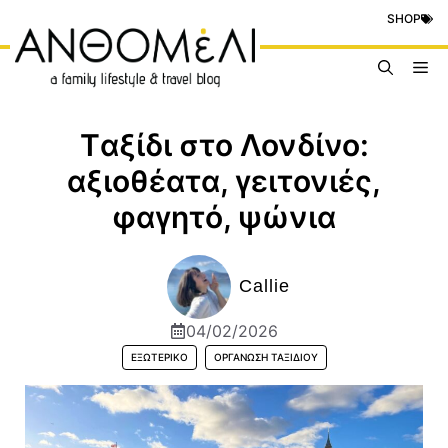
Μετάβαση
SHOP
σε
περιεχόμενο
Me
Tαξίδι στο Λονδίνο:
αξιοθέατα, γειτονιές,
φαγητό, ψώνια
Callie
04/02/2026
ΕΞΩΤΕΡΙΚΌ
ΟΡΓΆΝΩΣΗ ΤΑΞΙΔΙΟΎ