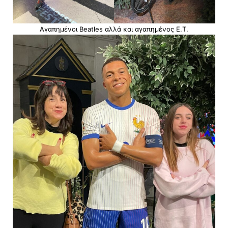
Αγαπημένοι Beatles αλλά και αγαπημένος Ε.Τ.