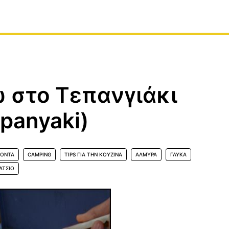
ω στο Τεπανγιάκι
panyaki)
ΪΟΝΤΑ
CAMPING
TIPS ΓΙΑ ΤΗΝ ΚΟΥΖΊΝΑ
ΑΛΜΥΡΆ
ΓΛΥΚΆ
ΑΤΣΙΌ