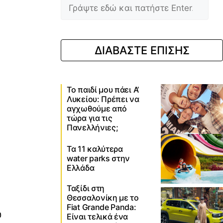
ΔΙΑΒΑΣΤΕ ΕΠΙΣΗΣ
Το παιδί μου πάει Α’
Λυκείου: Πρέπει να
αγχωθούμε από
τώρα για τις
Πανελλήνιες;
Τα 11 καλύτερα
water parks στην
Ελλάδα
Ταξίδι στη
Θεσσαλονίκη με το
Fiat Grande Panda:
υ
Είναι τελικά ένα