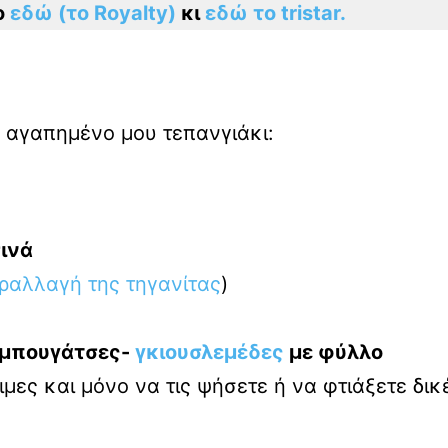
ο
εδώ (το Royalty)
κι
εδώ το tristar.
ο αγαπημένο μου τεπανγιάκι:
σινά
ραλλαγή της τηγανίτας
)
ι μπουγάτσες-
γκιουσλεμέδες
με φύλλο
ιμες και μόνο να τις ψήσετε ή να φτιάξετε δικ