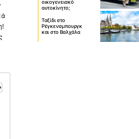
οικογενειακό
ν
αυτοκίνητο;
κά
Ταξίδι στο
η!
Ρέγκενσμπουργκ
και στο Βαλχάλα
ς