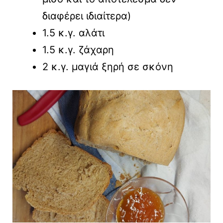
διαφέρει ιδιαίτερα)
1.5 κ.γ. αλάτι
1.5 κ.γ. ζάχαρη
2 κ.γ. μαγιά ξηρή σε σκόνη