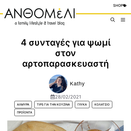
Μετάβαση
SHOP
σε
περιεχόμενο
Me
4 συνταγές για ψωμί
στον
αρτοπαρασκευαστή
Kathy
28/02/2021
ΑΛΜΥΡΆ
TIPS ΓΙΑ ΤΗΝ ΚΟΥΖΊΝΑ
ΓΛΥΚΆ
ΚΟΛΑΤΣΙΌ
ΠΡΟΪΟΝΤΑ