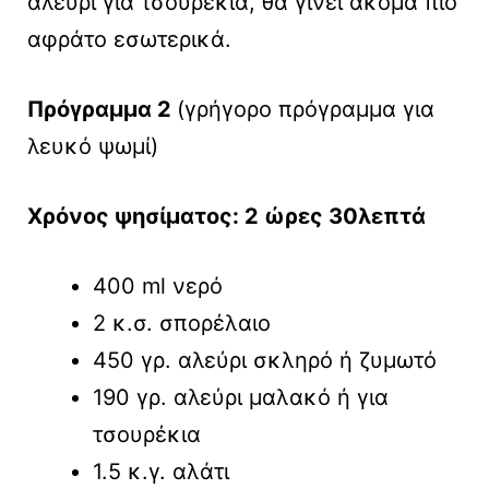
αλεύρι για τσουρέκια, θα γίνει ακόμα πιο
αφράτο εσωτερικά.
Πρόγραμμα 2
(γρήγορο πρόγραμμα για
λευκό ψωμί)
Χρόνος ψησίματος: 2 ώρες 30λεπτά
400 ml νερό
2 κ.σ. σπορέλαιο
450 γρ. αλεύρι σκληρό ή ζυμωτό
190 γρ. αλεύρι μαλακό ή για
τσουρέκια
1.5 κ.γ. αλάτι