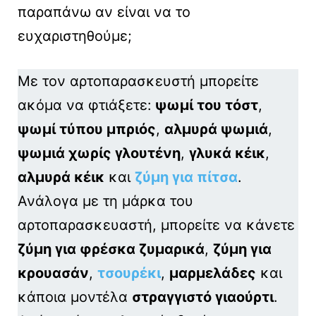
παραπάνω αν είναι να το
ευχαριστηθούμε;
Με τον αρτοπαρασκευστή μπορείτε
ακόμα να φτιάξετε:
ψωμί του τόστ
,
ψωμί τύπου μπριός
,
αλμυρά ψωμιά
,
ψωμιά χωρίς γλουτένη
,
γλυκά κέικ
,
αλμυρά κέικ
και
ζύμη για πίτσα
.
Ανάλογα με τη μάρκα του
αρτοπαρασκευαστή, μπορείτε να κάνετε
ζύμη για φρέσκα ζυμαρικά
,
ζύμη για
κρουασάν
,
τσουρέκι
,
μαρμελάδες
και
κάποια μοντέλα
στραγγιστό γιαούρτι
.