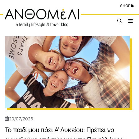
Μετάβαση
SHOP
σε
περιεχόμενο
Me
20/07/2026
Το παιδί μου πάει Α’ Λυκείου: Πρέπει να