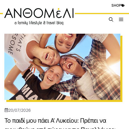
Μετάβαση
SHOP
σε
περιεχόμενο
Me
20/07/2026
Το παιδί μου πάει Α’ Λυκείου: Πρέπει να