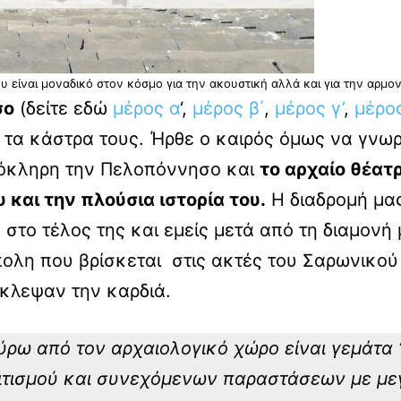
υ είναι μοναδικό στον κόσμο για την ακουστική αλλά και για την αρμον
σο
(δείτε εδώ
μέρος α
‘,
μέρος β΄
,
μέρος γ’
,
μέρος
ι τα κάστρα τους. Ήρθε ο καιρός όμως να γνω
λόκληρη την Πελοπόννησο και
το αρχαίο θέατ
 και την πλούσια ιστορία του.
Η διαδρομή μας
το τέλος της και εμείς μετά από τη διαμονή
λη που βρίσκεται στις ακτές του Σαρωνικού κ
έκλεψαν την καρδιά.
ύρω από τον αρχαιολογικό χώρο είναι γεμάτα “
λιτισμού και συνεχόμενων παραστάσεων με μ