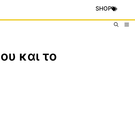
SHOP
Me
ου και το