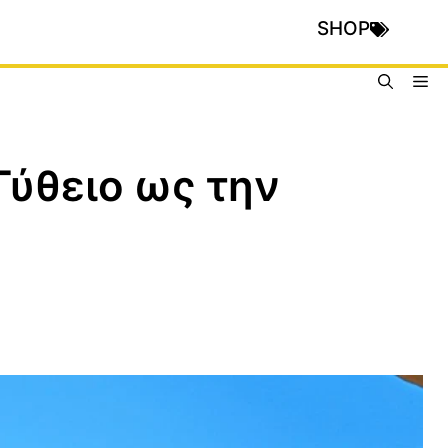
SHOP
Me
Γύθειο ως την