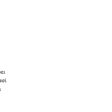
ει
ασί
ι