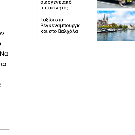
οικογενειακό
αυτοκίνητο;
Ταξίδι στο
Ρέγκενσμπουργκ
και στο Βαλχάλα
ων
ά
 Να
ια
ς