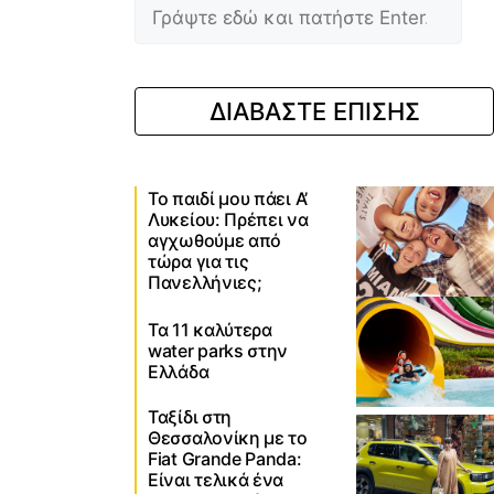
ΔΙΑΒΑΣΤΕ ΕΠΙΣΗΣ
Το παιδί μου πάει Α’
Λυκείου: Πρέπει να
αγχωθούμε από
τώρα για τις
Πανελλήνιες;
Τα 11 καλύτερα
water parks στην
Ελλάδα
Ταξίδι στη
Θεσσαλονίκη με το
Fiat Grande Panda:
Είναι τελικά ένα