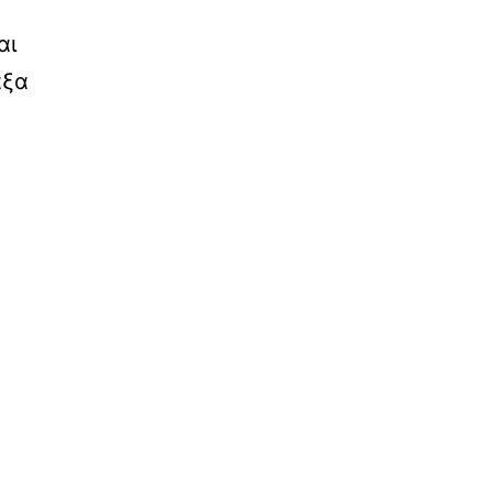
αι
αξα