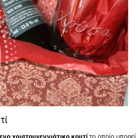
τί
ενο χριστουγεννιάτικο κουτί
το οποίο μπορεί