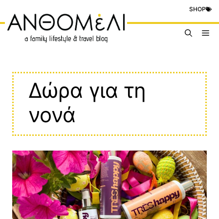
Μετάβαση
SHOP
σε
περιεχόμενο
Me
Δώρα για τη
νονά