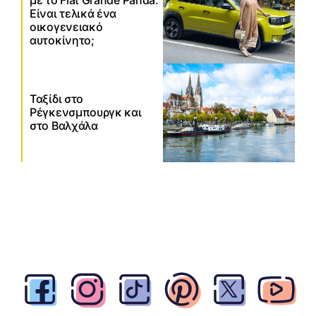
με το Fiat Grande Panda:
Είναι τελικά ένα
οικογενειακό
αυτοκίνητο;
Ταξίδι στο
Ρέγκενσμπουργκ και
στο Βαλχάλα