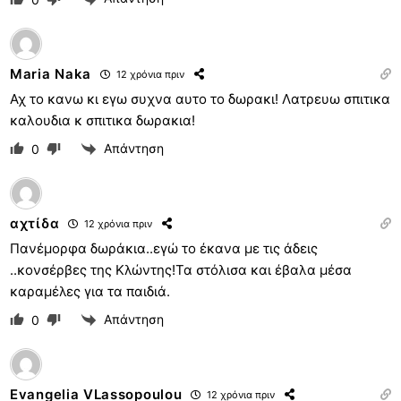
Maria Naka
12 χρόνια πριν
Αχ το κανω κι εγω συχνα αυτο το δωρακι! Λατρευω σπιτικα
καλουδια κ σπιτικα δωρακια!
Απάντηση
0
αχτίδα
12 χρόνια πριν
Πανέμορφα δωράκια..εγώ το έκανα με τις άδεις
..κονσέρβες της Κλώντης!Τα στόλισα και έβαλα μέσα
καραμέλες για τα παιδιά.
Απάντηση
0
Evangelia VLassopoulou
12 χρόνια πριν