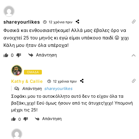
shareyourlikes
12 χρόνια πριν
Φυσικά και ενθουσιαστήκαμε! Αλλά μας έβαλες όρο να
ανοιχτεί 25 του μηνός κι εγώ είμαι υπάκουο παιδί 😛 χιχι
Κάλη μου ήταν όλα υπέροχα!
Απάντηση
0
ΟΜΑΔΑ
Kathy & Callie
12 χρόνια πριν
Απάντηση
shareyourlikes
Σοφάκι μου το αυτοκόλλητο αυτό δεν το είχαν όλα τα
βαζάκι,χιχι! Εσύ όμως ήσουν από τις άτυχες!χιχι! Υπομονή
μέχρι τις 25!
Απάντηση
0