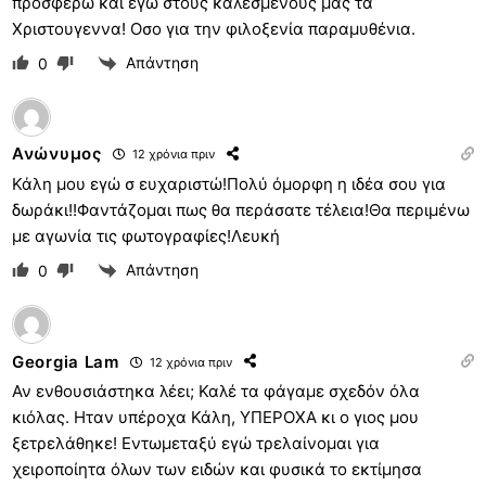
προσφέρω και εγώ στους καλεσμένους μας τα
Χριστουγεννα! Οσο για την φιλοξενία παραμυθένια.
Απάντηση
0
Ανώνυμος
12 χρόνια πριν
Κάλη μου εγώ σ ευχαριστώ!Πολύ όμορφη η ιδέα σου για
δωράκι!!Φαντάζομαι πως θα περάσατε τέλεια!Θα περιμένω
με αγωνία τις φωτογραφίες!Λευκή
Απάντηση
0
Georgia Lam
12 χρόνια πριν
Αν ενθουσιάστηκα λέει; Καλέ τα φάγαμε σχεδόν όλα
κιόλας. Ηταν υπέροχα Κάλη, ΥΠΕΡΟΧΑ κι ο γιος μου
ξετρελάθηκε! Εντωμεταξύ εγώ τρελαίνομαι για
χειροποίητα όλων των ειδών και φυσικά το εκτίμησα