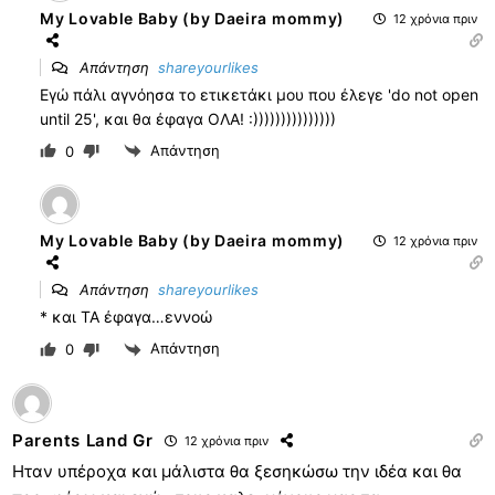
My Lovable Baby (by Daeira mommy)
12 χρόνια πριν
Απάντηση
shareyourlikes
Εγώ πάλι αγνόησα το ετικετάκι μου που έλεγε 'do not open
until 25', και θα έφαγα ΟΛΑ! :)))))))))))))))
Απάντηση
0
My Lovable Baby (by Daeira mommy)
12 χρόνια πριν
Απάντηση
shareyourlikes
* και ΤΑ έφαγα…εννοώ
Απάντηση
0
Parents Land Gr
12 χρόνια πριν
Ηταν υπέροχα και μάλιστα θα ξεσηκώσω την ιδέα και θα