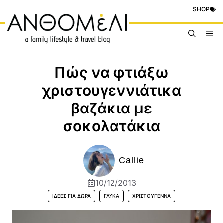
Μετάβαση
SHOP
σε
περιεχόμενο
Me
Πώς να φτιάξω
χριστουγεννιάτικα
βαζάκια με
σοκολατάκια
Callie
10/12/2013
ΙΔΈΕΣ ΓΙΑ ΔΏΡΑ
ΓΛΥΚΆ
ΧΡΙΣΤΟΎΓΕΝΝΑ