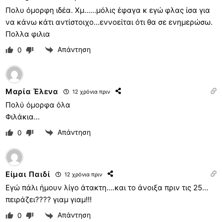
Πολυ όμορφη ιδέα. Χμ……μόλις έφαγα κ εγώ φλας ίσα για
να κάνω κάτι αντίστοιχο…εννοείται ότι θα σε ενημερώσω.
Πολλα φιλια
Απάντηση
0
Μαρία Έλενα
12 χρόνια πριν
Πολύ όμορφα όλα
Φιλάκια…
Απάντηση
0
Είμαι Παιδί
12 χρόνια πριν
Εγώ πάλι ήμουν λίγο άτακτη….και το άνοιξα πριν τις 25…
πειράζει???? γιαμ γιαμ!!!
Απάντηση
0