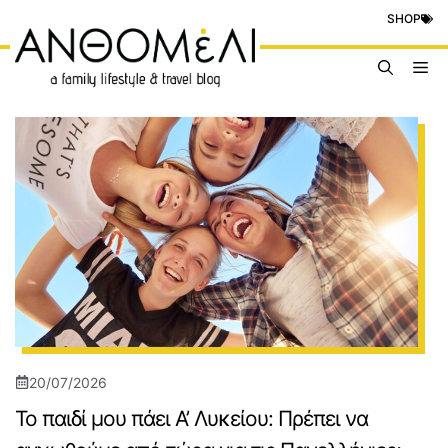
Μετάβαση
SHOP
σε
περιεχόμενο
Me
20/07/2026
Το παιδί μου πάει Α’ Λυκείου: Πρέπει να