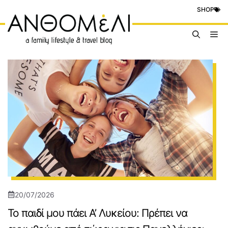
Μετάβαση
SHOP
σε
περιεχόμενο
Me
20/07/2026
Το παιδί μου πάει Α’ Λυκείου: Πρέπει να