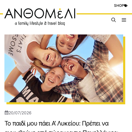
Μετάβαση
SHOP
σε
περιεχόμενο
Me
20/07/2026
Το παιδί μου πάει Α’ Λυκείου: Πρέπει να