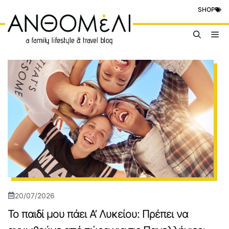
Μετάβαση
SHOP
σε
περιεχόμενο
Me
20/07/2026
Το παιδί μου πάει Α’ Λυκείου: Πρέπει να