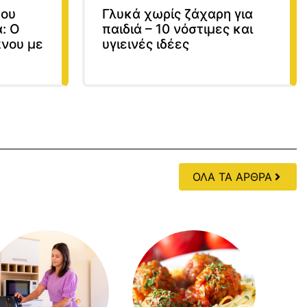
που
Γλυκά χωρίς ζάχαρη για
: Ο
παιδιά – 10 νόστιμες και
πνου με
υγιεινές ιδέες
ΟΛΑ ΤΑ ΑΡΘΡΑ