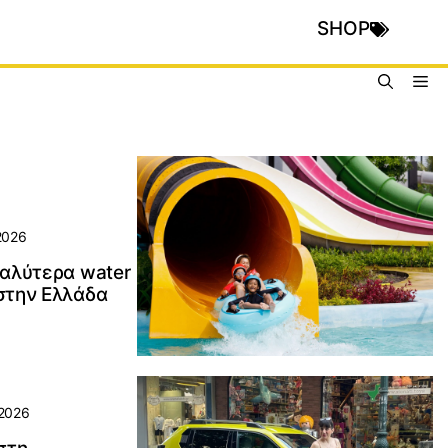
SHOP
Me
2026
καλύτερα water
στην Ελλάδα
2026