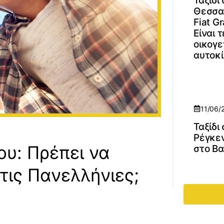
Ταξίδι
Θεσσα
Fiat G
Είναι 
οικογε
αυτοκί
11/06/
Ταξίδι
Ρέγκε
ίου: Πρέπει να
στο Β
τις Πανελλήνιες;