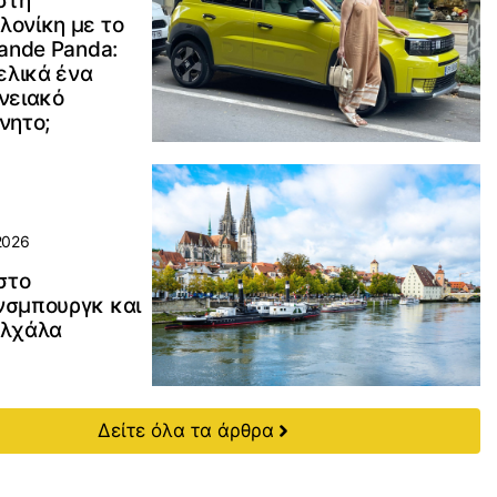
 στη
λονίκη με το
rande Panda:
τελικά ένα
νειακό
νητο;
2026
 στο
νσμπουργκ και
αλχάλα
Δείτε όλα τα άρθρα