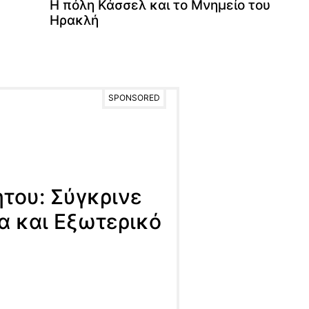
Η πόλη Κάσσελ και το Μνημείο του
Ηρακλή
SPONSORED
ήτου: Σύγκρινε
α και Εξωτερικό