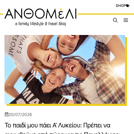
Μετάβαση
SHOP
σε
περιεχόμενο
Me
20/07/2026
Το παιδί μου πάει Α’ Λυκείου: Πρέπει να