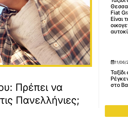
Ταξίδι
Θεσσα
Fiat G
Είναι 
οικογε
αυτοκί
11/06/
Ταξίδι
Ρέγκε
ίου: Πρέπει να
στο Β
τις Πανελλήνιες;