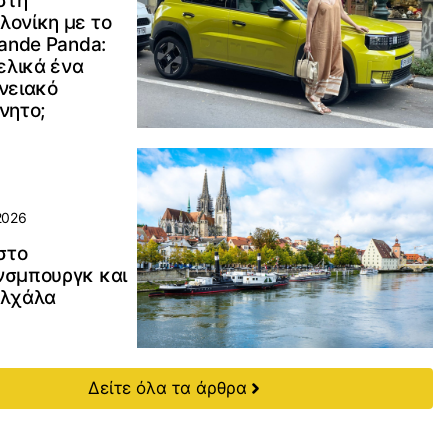
 στη
λονίκη με το
rande Panda:
τελικά ένα
νειακό
νητο;
2026
 στο
νσμπουργκ και
αλχάλα
Δείτε όλα τα άρθρα