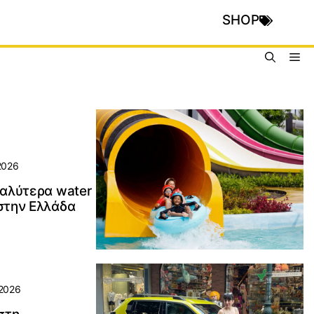
SHOP
Me
2026
καλύτερα water
στην Ελλάδα
2026