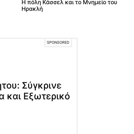
Η πόλη Κάσσελ και το Μνημείο του
Ηρακλή
SPONSORED
ήτου: Σύγκρινε
α και Εξωτερικό