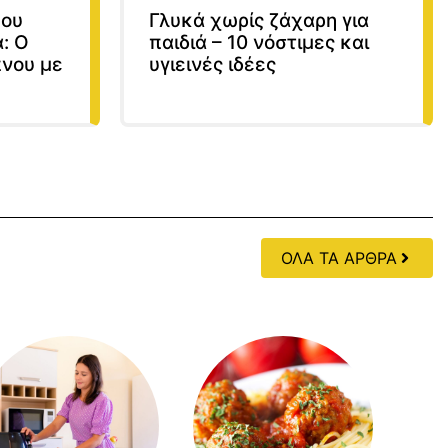
που
Γλυκά χωρίς ζάχαρη για
: Ο
παιδιά – 10 νόστιμες και
πνου με
υγιεινές ιδέες
ΟΛΑ ΤΑ ΑΡΘΡΑ