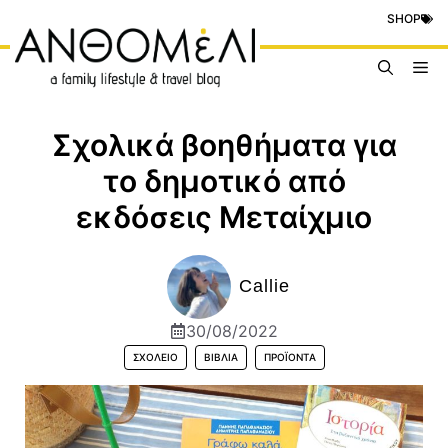
Μετάβαση
SHOP
σε
περιεχόμενο
Me
Σχολικά βοηθήματα για
το δημοτικό από
εκδόσεις Μεταίχμιο
Callie
30/08/2022
ΣΧΟΛΕΊΟ
ΒΙΒΛΊΑ
ΠΡΟΪΟΝΤΑ