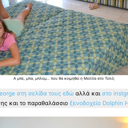
Α μπε, μπα, μπλομ… που θα κοιμηθεί η Μελίτα στο Τολό;
eorge στη σελίδα τους εδώ
αλλά και
στο inst
σης και το παραθαλάσσιο
ξενοδοχείο Dolphin H