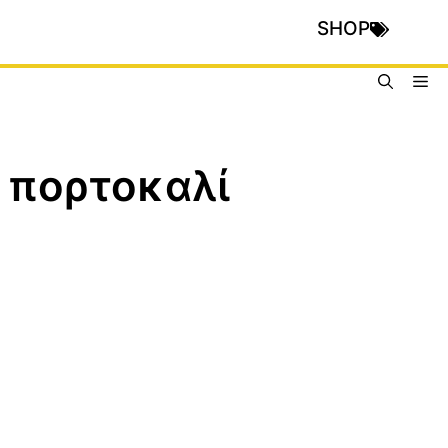
SHOP
Me
 πορτοκαλί