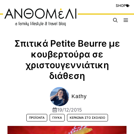
Μετάβαση
SHOP
σε
περιεχόμενο
Me
Σπιτικά Petite Beurre με
κουβερτούρα σε
χριστουγεννιάτικη
διάθεση
Kathy
19/12/2015
ΠΡΟΪΟΝΤΑ
ΓΛΥΚΆ
ΚΈΡΑΣΜΑ ΣΤΟ ΣΧΟΛΕΊΟ