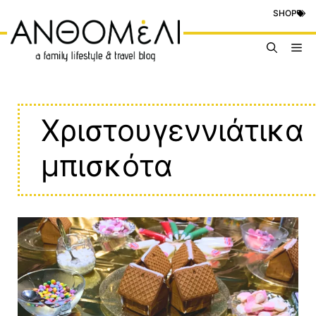
Μετάβαση
SHOP
σε
περιεχόμενο
Me
Χριστουγεννιάτικα
μπισκότα