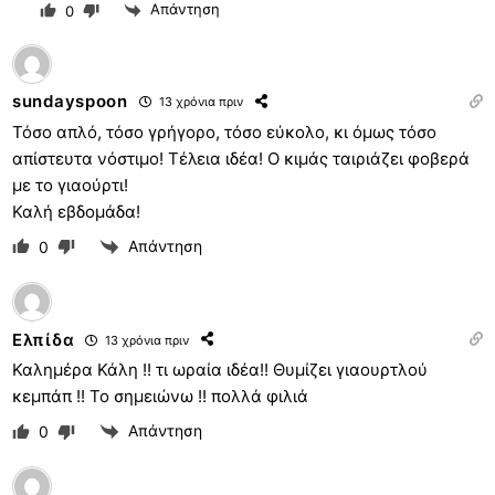
Απάντηση
0
sundayspoon
13 χρόνια πριν
Τόσο απλό, τόσο γρήγορο, τόσο εύκολο, κι όμως τόσο
απίστευτα νόστιμο! Τέλεια ιδέα! Ο κιμάς ταιριάζει φοβερά
με το γιαούρτι!
Καλή εβδομάδα!
Απάντηση
0
Ελπίδα
13 χρόνια πριν
Καλημέρα Κάλη !! τι ωραία ιδέα!! Θυμίζει γιαουρτλού
κεμπάπ !! Το σημειώνω !! πολλά φιλιά
Απάντηση
0