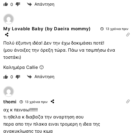
Απάντηση
0
My Lovable Baby (by Daeira mommy)
13 χρόνια πριν
Πολύ έξυπνη ιδέα! Δεν την έχω δοκιμάσει ποτέ!
(μου άνοιξες την όρεξη τώρα. Πάω να τσιμπήσω ένα
τοστάκι)
Καλημέρα Callie 🙂
Απάντηση
0
thomi
13 χρόνια πριν
αχ κ πειναω!!!!!!!
τι ηθελα κ διαβαζα την αναρτηση σου
περα απο την πλακα ειναι τρομερη η ιδεα της
ανακυκλωσης του κιμα