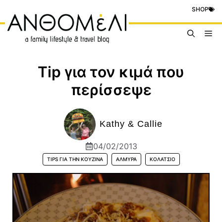
Μετάβαση
SHOP
σε
περιεχόμενο
Me
Tip για τον κιμά που
περίσσεψε
Kathy & Callie
04/02/2013
TIPS ΓΙΑ ΤΗΝ ΚΟΥΖΊΝΑ
ΑΛΜΥΡΆ
ΚΟΛΑΤΣΙΌ