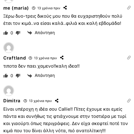
me (maria)
13 χρόνια πριν
Ξέρω δυο-τρεις δικούς μου που θα ευχαριστηθούν πολύ
έτσι τον κιμά..να είσαι καλά..φιλιά και καλή εβδομάδα!
Απάντηση
0
Craftland
13 χρόνια πριν
τιποτα δεν παει χαμενο!!καλη ιδεα!!
Απάντηση
0
Dimitra
13 χρόνια πριν
Είναι υπέροχη η ιδέα σου Callie!! Πίτες έχουμε και εμείς
πάντα και συνήθως τις φτιάχνουμε στην τοστιέρα με τυρί
και γιαούρτι όπως περιγράφεις. Δεν είχα σκεφτεί ποτέ τον
κιμά που του δίνει άλλη νότα, πιό ανατολίτικη!!!