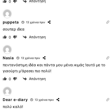
Απάντηση
0
puppeta
13 χρόνια πριν
σουπερ ιδεα
Απάντηση
0
Nasia
13 χρόνια πριν
πεντανόστιμη ιδέα και πάντα μου μένει κιμάς !αυτό με το
γιαούρτι μ'άρεσει πιο πολύ!
Απάντηση
0
Dear e-diary
13 χρόνια πριν
πολύ καλό!