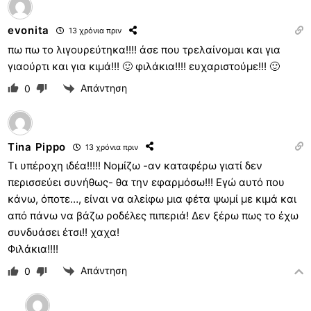
evonita
13 χρόνια πριν
πω πω το λιγουρεύτηκα!!!! άσε που τρελαίνομαι και για
γιαούρτι και για κιμά!!! 🙂 φιλάκια!!!! ευχαριστούμε!!! 🙂
Απάντηση
0
Tina Pippo
13 χρόνια πριν
Τι υπέροχη ιδέα!!!!! Νομίζω -αν καταφέρω γιατί δεν
περισσεύει συνήθως- θα την εφαρμόσω!!! Εγώ αυτό που
κάνω, όποτε…, είναι να αλείφω μια φέτα ψωμί με κιμά και
από πάνω να βάζω ροδέλες πιπεριά! Δεν ξέρω πως το έχω
συνδυάσει έτσι!! χαχα!
Φιλάκια!!!!
Απάντηση
0