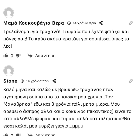
Μαμά Κουκουβάγια Βέρα
14 χρόνια πριν
Τρελαίνομαι για τραχανά! Τι ωραία που έχετε φτιάξει και
μόνες σας! Το κρύο ακόμα κρατάει για σουπίτσα..όπως τα
λες!
Απάντηση
0
Stone
14 χρόνια πριν
Καλό μηνα και καλώς σε βρισκω!Ο τραχανας ηταν
αγαπημενη σούπα απο τα παιδικα μου χρονια..Τον
"ξαναβρηκα" εδω και 3 χρόνια πάλι με τα μικρα..Μου
αρεσει ο άσπρος αλλα και ο κοκκινος (πικαντικος) ειναι το
κατι αλλο!!Με ψωμακι και τυρακι απλά καταπληκτικός!Να
εισαι καλά, μου μυριζει γιαγια…μμμμ
Απάντηση
0