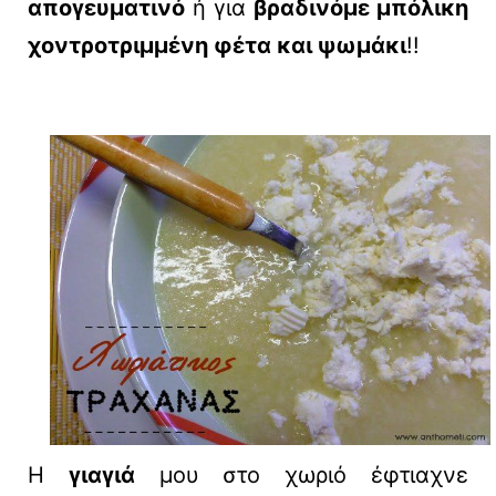
απογευματινό
ή για
βραδινό
με μπόλικη
χοντροτριμμένη φέτα και ψωμάκι
!!
Η
γιαγιά
μου στο χωριό έφτιαχνε