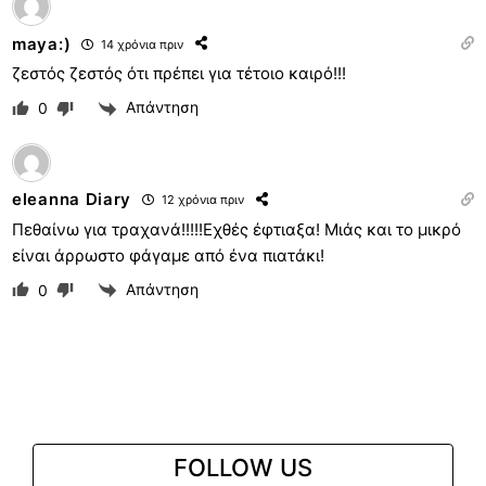
maya:)
14 χρόνια πριν
ζεστός ζεστός ότι πρέπει για τέτοιο καιρό!!!
Απάντηση
0
eleanna Diary
12 χρόνια πριν
Πεθαίνω για τραχανά!!!!!Εχθές έφτιαξα! Μιάς και το μικρό
είναι άρρωστο φάγαμε από ένα πιατάκι!
Απάντηση
0
FOLLOW US