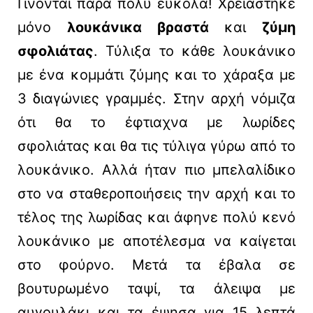
Γίνονται πάρα πολύ εύκολα! Χρειάστηκε
μόνο
λουκάνικα βραστά
και
ζύμη
σφολιάτας
. Τύλιξα το κάθε λουκάνικο
με ένα κομμάτι ζύμης και το χάραξα με
3 διαγώνιες γραμμές. Στην αρχή νόμιζα
ότι θα το έφτιαχνα με λωρίδες
σφολιάτας και θα τις τύλιγα γύρω από το
λουκάνικο. Αλλά ήταν πιο μπελαλίδικο
στο να σταθεροποιήσεις την αρχή και το
τέλος της λωρίδας και άφηνε πολύ κενό
λουκάνικο με αποτέλεσμα να καίγεται
στο φούρνο. Μετά τα έβαλα σε
βουτυρωμένο ταψί, τα άλειψα με
αυγουλάκι και τα έψησα για 15 λεπτά