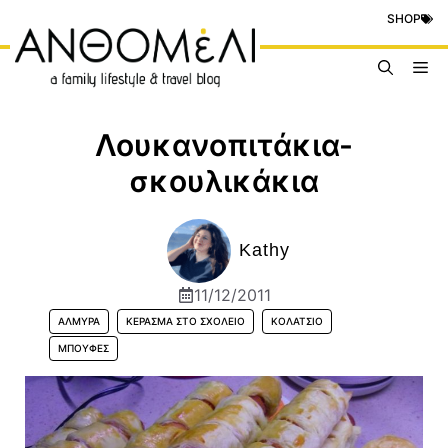
Μετάβαση
SHOP
σε
περιεχόμενο
Me
Λουκανοπιτάκια-
σκουλικάκια
Kathy
11/12/2011
ΑΛΜΥΡΆ
ΚΈΡΑΣΜΑ ΣΤΟ ΣΧΟΛΕΊΟ
ΚΟΛΑΤΣΙΌ
ΜΠΟΥΦΈΣ