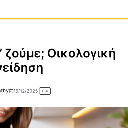
 ζούμε; Οικολογική
νείδηση
athy
16/12/2025
TIPS