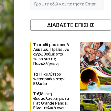
ΔΙΑΒΑΣΤΕ ΕΠΙΣΗΣ
Το παιδί μου πάει Α’
Λυκείου: Πρέπει να
αγχωθούμε από
τώρα για τις
Πανελλήνιες;
Τα 11 καλύτερα
water parks στην
Ελλάδα
Ταξίδι στη
Θεσσαλονίκη με το
Fiat Grande Panda:
Είναι τελικά ένα