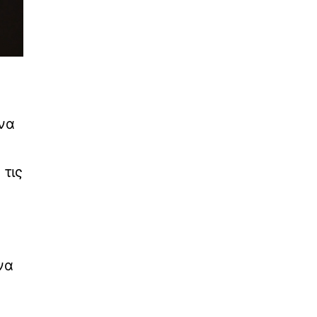
 να
 τις
να