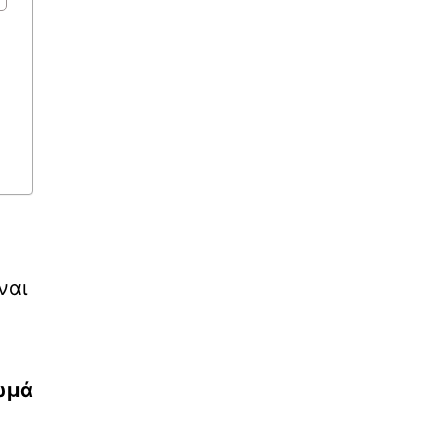
ναι
ωμά