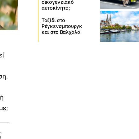
οικογενειακό
αυτοκίνητο;
Ταξίδι στο
Ρέγκενσμπουργκ
και στο Βαλχάλα
εί
ση.
κή
με;