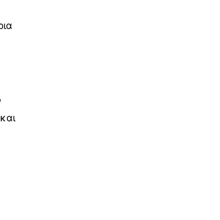
ρια
ν
 και