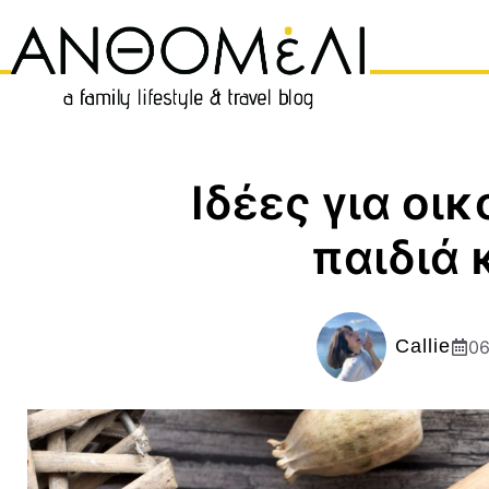
Μετάβαση
σε
περιεχόμενο
Ιδέες για οι
παιδιά 
Callie
06