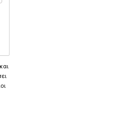
και
σει
οι