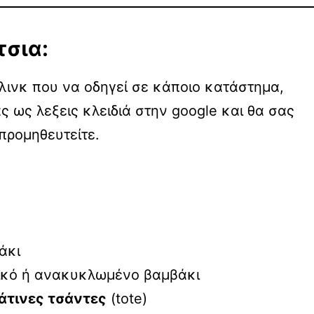
τσια:
λινκ που να οδηγεί σε κάποιο κατάστημα,
ας ως λεξεις κλειδιά στην google και θα σας
προμηθευτείτε.
άκι
ικό ή ανακυκλωμένο βαμβάκι
άτινες τσάντες
(tote)