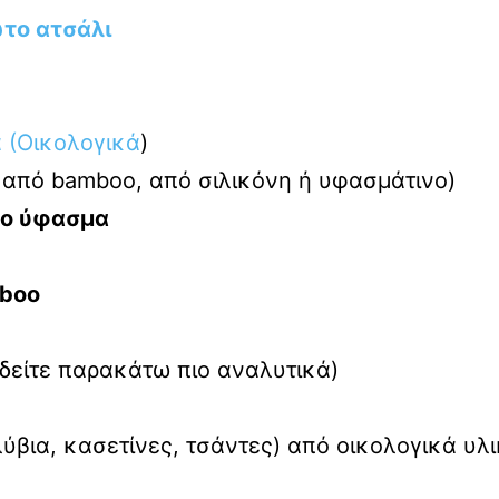
ωτο ατσάλι
 (Οικολογικά
)
, από bamboo, από σιλικόνη ή υφασμάτινο)
ο ύφασμα
mboo
(δείτε παρακάτω πιο αναλυτικά)
λύβια, κασετίνες, τσάντες) από οικολογικά υλ