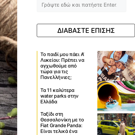
ΔΙΑΒΑΣΤΕ ΕΠΙΣΗΣ
Το παιδί μου πάει Α’
Λυκείου: Πρέπει να
αγχωθούμε από
τώρα για τις
Πανελλήνιες;
Τα 11 καλύτερα
water parks στην
Ελλάδα
Ταξίδι στη
Θεσσαλονίκη με το
Fiat Grande Panda:
Είναι τελικά ένα