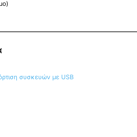
μο)
α
φόρτιση συσκευών με USB