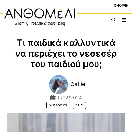
Μετάβαση
SHOP
σε
περιεχόμενο
Me
Τι παιδικά καλλυντικά
να περιέχει το νεσεσέρ
του παιδιού μου;
Callie
20/02/2024
ΜΗΤΡΌΤΗΤΑ
ΠΑΙΔΊ