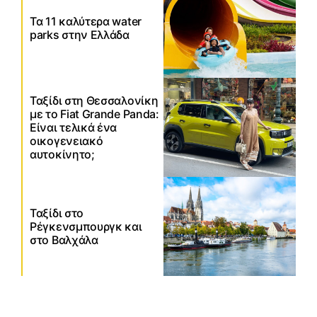
Τα 11 καλύτερα water
parks στην Ελλάδα
Ταξίδι στη Θεσσαλονίκη
με το Fiat Grande Panda:
Είναι τελικά ένα
οικογενειακό
αυτοκίνητο;
Ταξίδι στο
Ρέγκενσμπουργκ και
στο Βαλχάλα