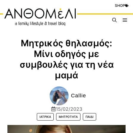
Μετάβαση
SHOP
σε
περιεχόμενο
Me
Μητρικός θηλασμός:
Μίνι οδηγός με
συμβουλές για τη νέα
μαμά
Callie
15/02/2023
ΙΑΤΡΙΚΆ
ΜΗΤΡΌΤΗΤΑ
ΠΑΙΔΊ