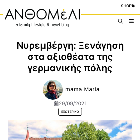
Μετάβαση
SHOP
σε
περιεχόμενο
Me
Νυρεμβέργη: Ξενάγηση
στα αξιοθέατα της
γερμανικής πόλης
mama Maria
29/09/2021
ΕΞΩΤΕΡΙΚΌ