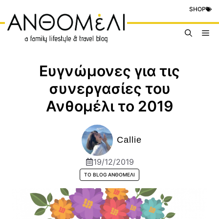
Μετάβαση
SHOP
σε
περιεχόμενο
Me
Ευγνώμονες για τις
συνεργασίες του
Ανθομέλι το 2019
Callie
19/12/2019
ΤΟ BLOG ΑΝΘΟΜΈΛΙ