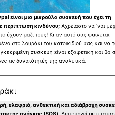
ypal είναι μια μικρούλα συσκευή που έχει τη
σε περίπτωση κινδύνου;
Αχρείαστο να ‘ναι μέχ
το έχουν μαζί τους! Κι αν αυτό σας φαίνεται
μένο στο λουράκι του κατοικίδιού σας και να τ
υγκεκριμένη συσκευή είναι εξαιρετική και θα 
ες τις δυνατότητές της αναλυτικά.
αράκι
ικρή, ελαφριά, ανθεκτική και αδιάβροχη συσκ
κτακτης ανάγκης (SOS).
Λειτουργεί με μπαταρ