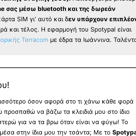
ne σας μέσω bluetooth και της δωρεάν
κάρτα SIM γι’ αυτό και δ
εν υπάρχουν επιπλέο
ρά και τέλος. H εφαρμογή του Spotypal είναι
φορικής Terracom
με έδρα τα Ιωάννινα. Ταλέντ
ου!
ρισσότερο όσον αφορά στο τι χάνω κάθε φορά
νώ προσπαθώ να βάζω τα κλειδιά μου στο ίδιο
τερώ για να τα βρω όταν είναι να φύγω! Το
 μέσα στην ίδια μου την τσάντα; Με το
Spotypa