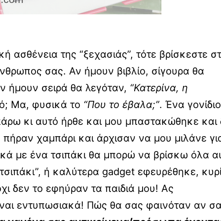
κή ασθένεια της “ξεχασιάς”, τότε βρίσκεστε σ
άνθρωπος σας. Αν ήμουν βιβλίο, σίγουρα θα
ν ήμουν σειρά θα λεγόταν,
“Κατερίνα, η
υτό; Μα, φυσικά το
“Που το έβαλα;”
. Ένα γονίδιο
πάρω κι αυτό ήρθε και μου μπαστακώθηκε και
με πήραν χαμπάρι και άρχισαν να μου μιλάνε γι
ικά με ένα τσιπάκι θα μπορώ να βρίσκω όλα α
 “τσιπάκι”, ή καλύτερα gadget εφευρέθηκε, κυρ
χι δεν το εφηύραν τα παιδιά μου! Ας
ίναι εντυπωσιακά! Πώς θα σας φαινόταν αν σ