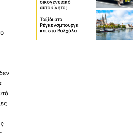
οικογενειακό
αυτοκίνητο;
Ταξίδι στο
Ρέγκενσμπουργκ
και στο Βαλχάλα
το
 δεν
α
υτά
ίες
ας