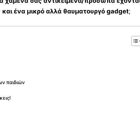
ε τα χαμένα σας αντικείμενα/πρόσωπα έχοντα
 και ένα μικρό αλλά θαυματουργό gadget
;
ων παιδιών
κεις!