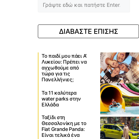
ΔΙΑΒΑΣΤΕ ΕΠΙΣΗΣ
Το παιδί μου πάει Α’
Λυκείου: Πρέπει να
αγχωθούμε από
τώρα για τις
Πανελλήνιες;
Τα 11 καλύτερα
water parks στην
Ελλάδα
Ταξίδι στη
Θεσσαλονίκη με το
Fiat Grande Panda:
Είναι τελικά ένα