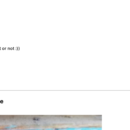
or not :))
le