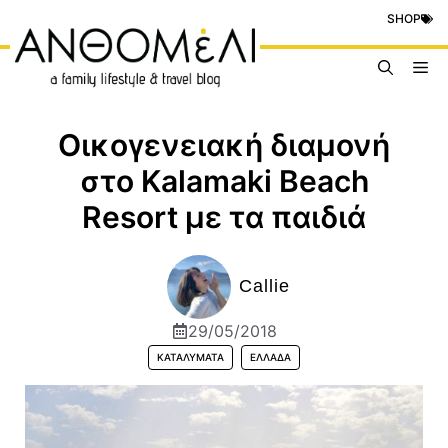
Μετάβαση
SHOP
σε
περιεχόμενο
Me
Oικογενειακή διαμονή
στο Kalamaki Beach
Resort με τα παιδιά
Callie
29/05/2018
ΚΑΤΑΛΎΜΑΤΑ
ΕΛΛΆΔΑ