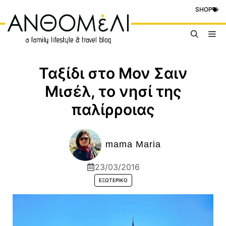
Μετάβαση
SHOP
σε
περιεχόμενο
Me
Ταξίδι στο Μον Σαιν
Μισέλ, το νησί της
παλίρροιας
mama Maria
23/03/2016
ΕΞΩΤΕΡΙΚΌ