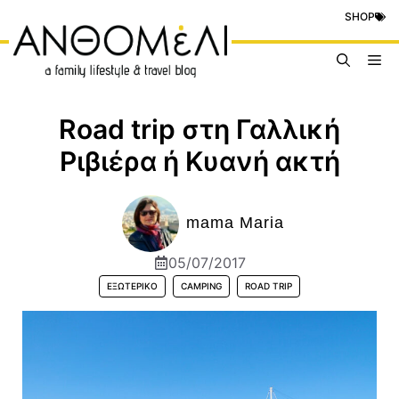
Μετάβαση
SHOP
σε
περιεχόμενο
Me
Road trip στη Γαλλική
Ριβιέρα ή Κυανή ακτή
mama Maria
05/07/2017
ΕΞΩΤΕΡΙΚΌ
CAMPING
ROAD TRIP