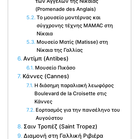
των Αγγέλων της Νίκαιας
(Promenade des Anglais)
Το μουσείο μοντέρνας και
σύγχρονης τέχνης MAMAC στη
Νίκαια
Μουσείο Ματίς (Matisse) στη
Νίκαια της Γαλλίας
Αντίμπ (Antibes)
Μουσείο Πικάσο
Κάννες (Cannes)
Η διάσημη παραλιακή λεωφόρος
Boulevard de la Croisette στις
Κάννες
Εορτασμός για την πανσέληνο του
Αυγούστου
Σαιν Τροπέζ (Saint Tropez)
Διαμονή στη Γαλλική Ριβιέρα