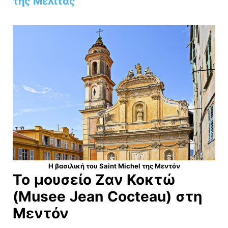
της Μελίτας
Η βασιλική του Saint Michel της Μεντόν
Το
μουσείο Ζαν Κοκτώ
(Musee
Jean
Cocteau)
στη
Μεντόν