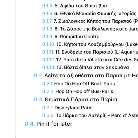
5. Αψίδα του Θριάμβου
6. Εθνικό Μουσείο Φυσικής Ιστορίας
7. Ζωολογικός Κήπος του Παρισιού (P
8. Το Δάσος της Βουλώνης και o Jard
9. Pompidou Centre
10. Κήποι του Λουξεμβούργου (Lux
11. Ενυδρείο του Παρισιού (L’ Aquari
12. Parc de la Villette και Cite de
13. Βόλτα δίπλα στον Σηκουάνα
Δείτε τα αξιοθέατα στο Παρίσι με H
Hop On Hop Off Boat-Paris
Hop On Hop off Bus-Paris
Θεματικά Πάρκα στο Παρίσι
Disneyland Paris
Το Πάρκο του Αστερίξ – Parc d’ Aste
Pin it for later