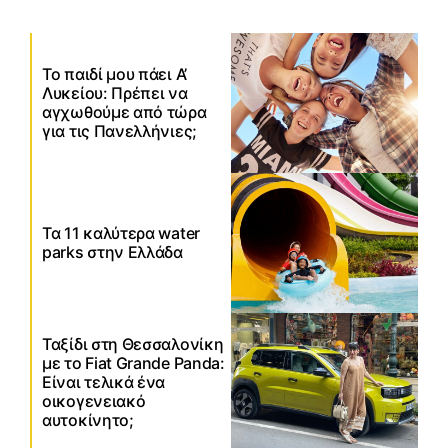
Το παιδί μου πάει Α’
Λυκείου: Πρέπει να
αγχωθούμε από τώρα
για τις Πανελλήνιες;
Τα 11 καλύτερα water
parks στην Ελλάδα
Ταξίδι στη Θεσσαλονίκη
με το Fiat Grande Panda:
Είναι τελικά ένα
οικογενειακό
αυτοκίνητο;