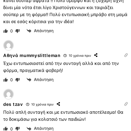
κάνει σούπερ αφράτα !! Πολύ όμορφο και η ζάχαρη άχνη
δίνει μία νότα έτσι λίγο Χριστούγεννων και ταιριάζει
σούπερ με τη φόρμα!! Πολύ εντυπωσιακή μπράβο στη μαμά
και σε εσάς κόριτσια για την ιδέα!
Απάντηση
0
Αθηνά mummyslittleman
10 χρόνια πριν
Έχω εντυπωσιαστεί από την συνταγή αλλά και από την
φόρμα, πραγματικά φοβερή!
Απάντηση
0
des tzav
10 χρόνια πριν
Πολύ απλή συνταγή και με εντυπωσιακό αποτέλεσμα! Θα
το δοκιμάσω για κολατσιό των παιδιών!
Απάντηση
0