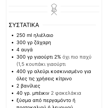
ΣΥΣΤΑΤΙΚΑ
250
ml
ηλιέλαιο
300
γρ ζάχαρη
4
αυγά
300
γρ γιαούρτι 2%
όχι πιο παχύ
(1,5 κουπάκι γιαούρτι
400
γρ αλεύρι κοσκινισμένο για
όλες τις χρήσεις κίτρινο
2
βανίλιες
40
γρ. μπέικιν
2 φακελάκια
ξύσμα από περγαμόντο ή
πορτοκαλιού ή λεμονιού