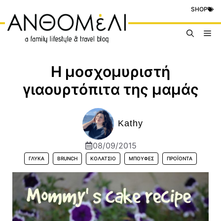
Μετάβαση
SHOP
σε
περιεχόμενο
Me
Η μοσχομυριστή
γιαουρτόπιτα της μαμάς
Kathy
08/09/2015
ΓΛΥΚΆ
BRUNCH
ΚΟΛΑΤΣΙΌ
ΜΠΟΥΦΈΣ
ΠΡΟΪΟΝΤΑ