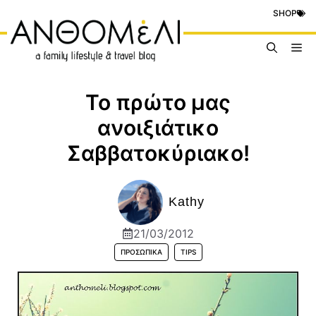
Μετάβαση
SHOP
σε
περιεχόμενο
Me
Το πρώτο μας
ανοιξιάτικο
Σαββατοκύριακο!
Kathy
21/03/2012
ΠΡΟΣΩΠΙΚΆ
TIPS