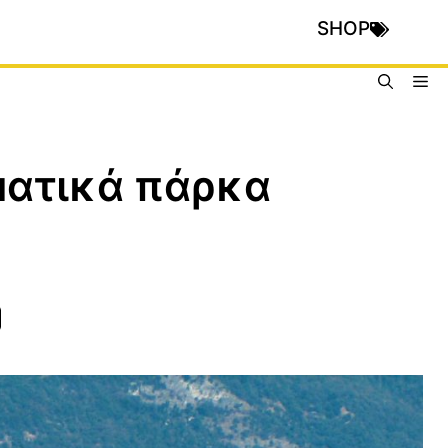
SHOP
Me
εματικά πάρκα