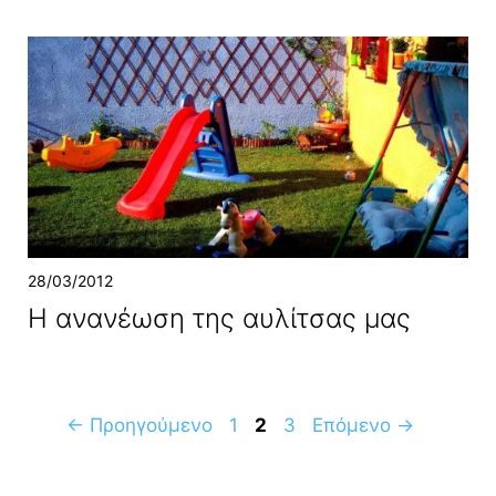
28/03/2012
Η ανανέωση της αυλίτσας μας
Σελίδα
Σελίδα
Σελίδα
←
Προηγούμενο
1
2
3
Επόμενο
→